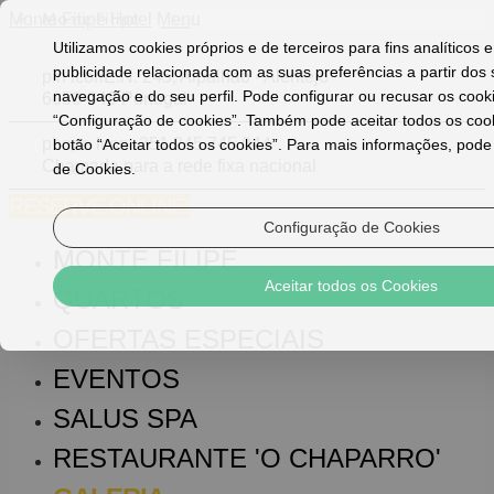
Monte Filipe Hotel
Menu
Utilizamos cookies próprios e de terceiros para fins analíticos 
publicidade relacionada com as suas preferências a partir dos
pin icon
E.N. 245, Alpalhão - Alentejo
navegação e do seu perfil. Pode configurar ou recusar os cook
6050-048 Portugal
“Configuração de cookies”. Também pode aceitar todos os coo
phone icon
+351 245 745 044
botão “Aceitar todos os cookies”. Para mais informações, pode v
Chamada para a rede fixa nacional
de Cookies.
RESERVE ONLINE!
Configuração de Cookies
MONTE FILIPE
Aceitar todos os Cookies
QUARTOS
OFERTAS ESPECIAIS
EVENTOS
SALUS SPA
RESTAURANTE 'O CHAPARRO'