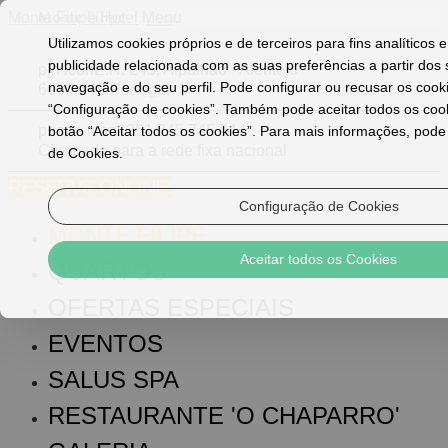
Monte Filipe Hotel
Menu
Utilizamos cookies próprios e de terceiros para fins analíticos 
publicidade relacionada com as suas preferências a partir dos
pin icon
E.N. 245, Alpalhão - Alentejo
navegação e do seu perfil. Pode configurar ou recusar os cook
6050-048 Portugal
“Configuração de cookies”. Também pode aceitar todos os coo
phone icon
+351 245 745 044
botão “Aceitar todos os cookies”. Para mais informações, pode v
Chamada para a rede fixa nacional
de Cookies.
RESERVE ONLINE!
Configuração de Cookies
MONTE FILIPE
Aceitar todos os Cookies
QUARTOS
OFERTAS ESPECIAIS
EVENTOS
SALUS SPA
RESTAURANTE 'O CHAPARRO'